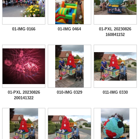
01-IMG 0166
01-IMG 0464
01-PXL 20230826
160841152
01-PXL 20230826
010-IMG 0329
011-IMG 0330
200141322