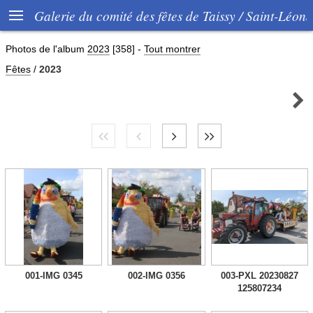

Galerie du comité des fêtes de Taissy / Saint-Léon
Photos de l'album
2023
[358]
-
Tout montrer
Fêtes
/
2023

001-IMG 0345
002-IMG 0356
003-PXL 20230827
125807234