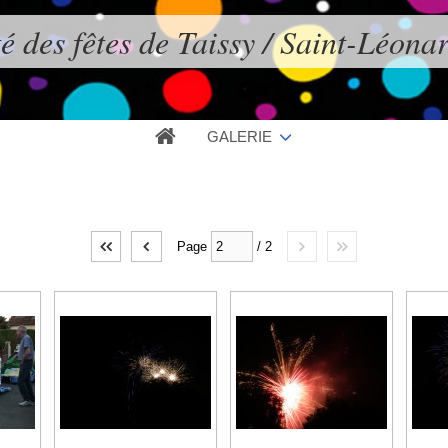
é des fêtes de Taissy / Saint-Léona
GALERIE
Page
/
2