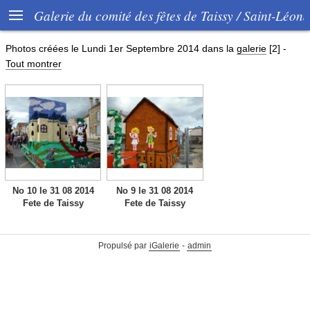

Galerie du comité des fêtes de Taissy / Saint-Léon
Photos créées le
Lundi 1er Septembre 2014
dans la
galerie
[2]
-
Tout montrer
No 10 le 31 08 2014
No 9 le 31 08 2014
Fete de Taissy
Fete de Taissy
Propulsé par
iGalerie
-
admin