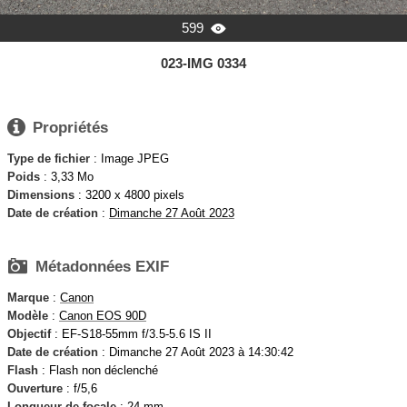
599

023-IMG 0334

Propriétés
Type de fichier
: Image JPEG
Poids
: 3,33 Mo
Dimensions
: 3200 x 4800 pixels
Date de création
:
Dimanche 27 Août 2023

Métadonnées EXIF
Marque
:
Canon
Modèle
:
Canon EOS 90D
Objectif
: EF-S18-55mm f/3.5-5.6 IS II
Date de création
: Dimanche 27 Août 2023 à 14:30:42
Flash
: Flash non déclenché
Ouverture
: f/5,6
Longueur de focale
: 24 mm