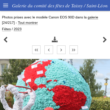

Galerie du comité des fêtes de Taissy / Saint-Léon
Photos prises avec le modèle
Canon EOS 90D
dans la
galerie
[24/217]
-
Tout montrer
Fêtes
/
2023


