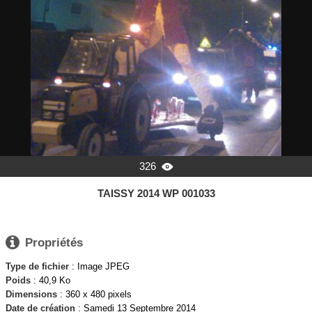
326

TAISSY 2014 WP 001033

Propriétés
Type de fichier
: Image JPEG
Poids
: 40,9 Ko
Dimensions
: 360 x 480 pixels
Date de création
:
Samedi 13 Septembre 2014