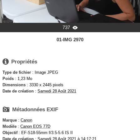
737

01-IMG 2970

Propriétés
Type de fichier
: Image JPEG
Poids
: 1,23 Mo
Dimensions
: 3330 x 2445 pixels
Date de création
:
Samedi 28 Août 2021

Métadonnées EXIF
Marque
:
Canon
Modèle
:
Canon EOS 77D
Objectif
: EF-S18-55mm f/3.5-5.6 IS II
Date de création
: Samedi 28 Août 2021 à 14:17:21