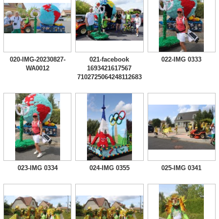
020-IMG-20230827-
021-facebook
022-IMG 0333
WA0012
1693421617567
7102725064248112683
023-IMG 0334
024-IMG 0355
025-IMG 0341