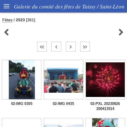

Galerie du comité des fêtes de Taissy / Saint-Léon
Fêtes
/
2023
[361]


02-IMG 0305
02-IMG 0435
02-PXL 20230826
200413514