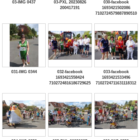
03-IMG 0437
03-PXL 20230826
030-facebook
200417191
1693421502086
7102724579887890510
031-IMG 0344
032-facebook
033-facebook
1693421558424
1693421533496
7102724816186729625
7102724711631118312