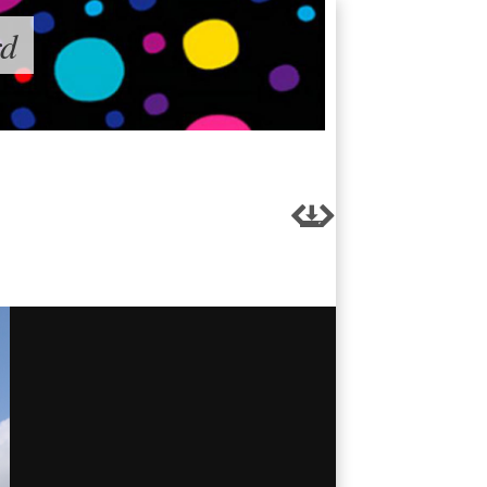
rd


