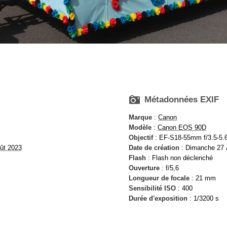

Métadonnées EXIF
Marque
:
Canon
Modèle
:
Canon EOS 90D
Objectif
: EF-S18-55mm f/3.5-5.6
ût 2023
Date de création
: Dimanche 27 
Flash
: Flash non déclenché
Ouverture
: f/5,6
Longueur de focale
: 21 mm
Sensibilité ISO
: 400
Durée d'exposition
: 1/3200 s