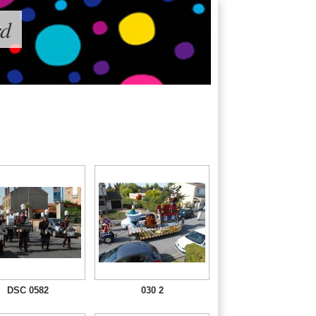
rd
DSC 0582
030 2