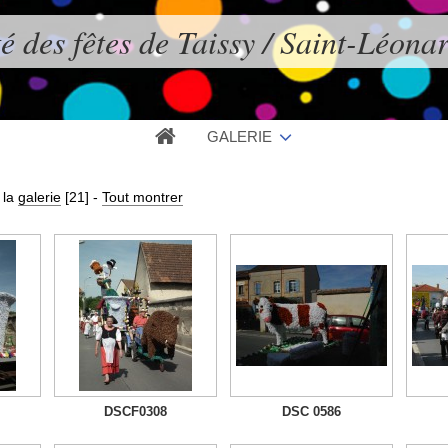
é des fêtes de Taissy / Saint-Léona
GALERIE
 la
galerie
[21]
-
Tout montrer
DSCF0308
DSC 0586