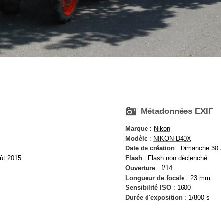

Métadonnées EXIF
Marque
:
Nikon
Modèle
:
NIKON D40X
Date de création
: Dimanche 30 
ût 2015
Flash
: Flash non déclenché
Ouverture
: f/14
Longueur de focale
: 23 mm
Sensibilité ISO
: 1600
Durée d'exposition
: 1/800 s