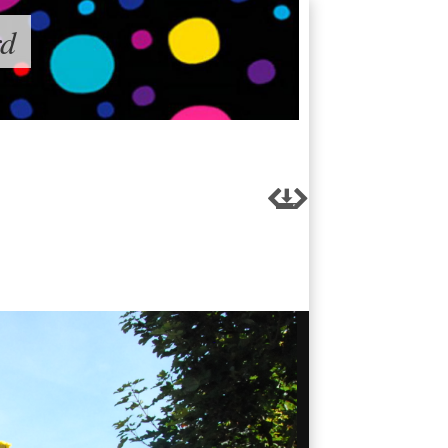
rd


