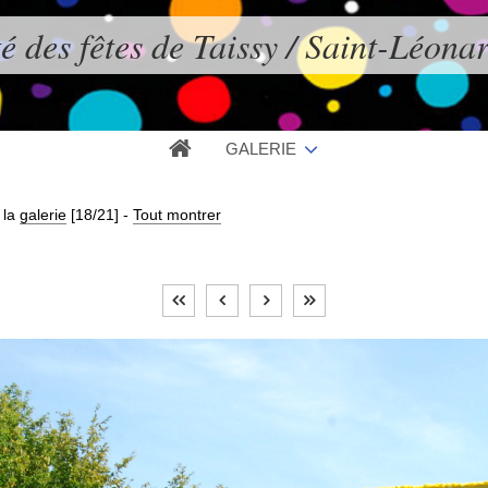
é des fêtes de Taissy / Saint-Léona
GALERIE
 la
galerie
[18/21]
-
Tout montrer