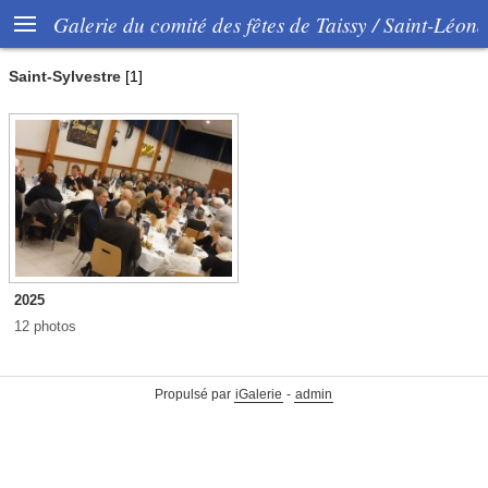

Galerie du comité des fêtes de Taissy / Saint-Léon
Saint-Sylvestre
[1]
2025
12 photos
Propulsé par
iGalerie
-
admin