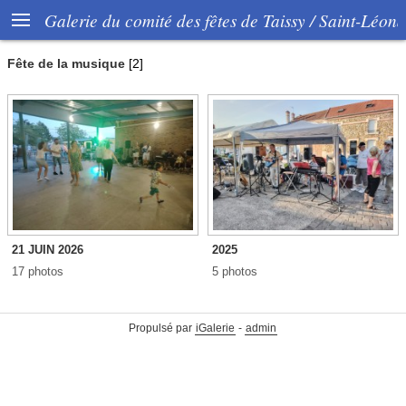

Galerie du comité des fêtes de Taissy / Saint-Léon
Fête de la musique
[2]
21 JUIN 2026
2025
17 photos
5 photos
Propulsé par
iGalerie
-
admin