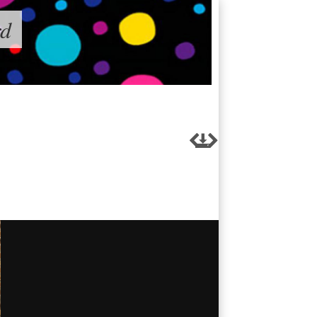
rd


