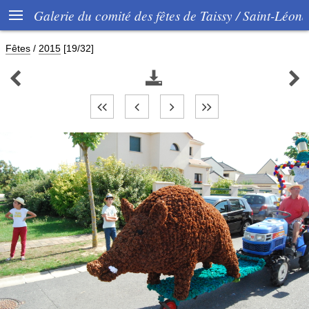

Galerie du comité des fêtes de Taissy / Saint-Léon
Fêtes
/
2015
[19/32]


