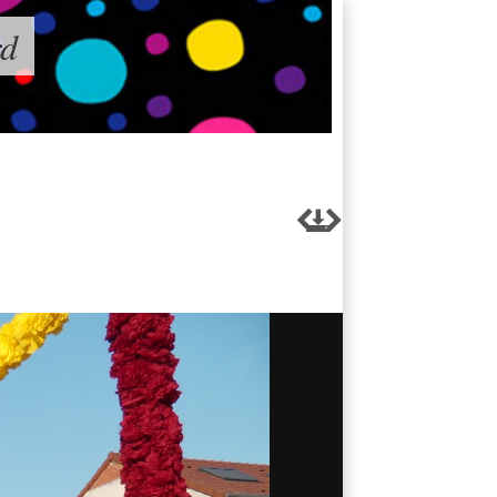
rd


