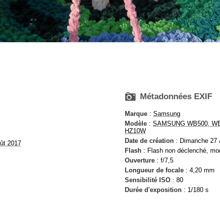

Métadonnées EXIF
Marque
:
Samsung
Modèle
:
SAMSUNG WB500, WB
HZ10W
Date de création
: Dimanche 27 
ût 2017
Flash
: Flash non déclenché, mo
Ouverture
: f/7,5
Longueur de focale
: 4,20 mm
Sensibilité ISO
: 80
Durée d'exposition
: 1/180 s