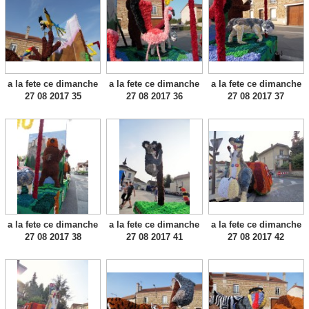
a la fete ce dimanche
a la fete ce dimanche
a la fete ce dimanche
27 08 2017 35
27 08 2017 36
27 08 2017 37
a la fete ce dimanche
a la fete ce dimanche
a la fete ce dimanche
27 08 2017 38
27 08 2017 41
27 08 2017 42