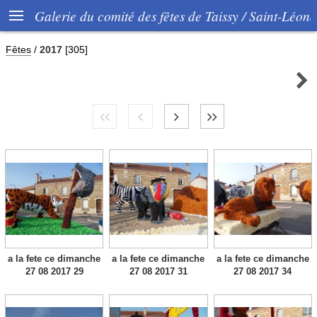

Galerie du comité des fêtes de Taissy / Saint-Léon
Fêtes
/
2017
[305]

a la fete ce dimanche
a la fete ce dimanche
a la fete ce dimanche
27 08 2017 29
27 08 2017 31
27 08 2017 34